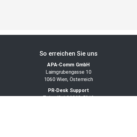
So erreichen Sie uns
APA-Comm GmbH
Laimgrubengasse 10
1060 Wien, Österreich
PR-Desk Support
Tel. +43 1 36060-5310
APA-Salesdesk
Tel. +43 1 36060-1234
comm@apa.at