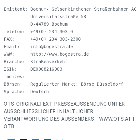
Emittent: Bochum- Gelsenkirchener Straßenbahnen AG

          Universitätsstraße 58

          D-44789 Bochum

Telefon:  +49(0) 234 303-0

FAX:      +49(0) 234 303-2300

Email:    
info@bogestra.de
WWW:      http://www.bogestra.de

Branche:  Straßenverkehr

ISIN:     DE0008216003

Indizes:  

Börsen:   Regulierter Markt: Börse Düsseldorf 

Sprache:  Deutsch
OTS-ORIGINALTEXT PRESSEAUSSENDUNG UNTER
AUSSCHLIESSLICHER INHALTLICHER
VERANTWORTUNG DES AUSSENDERS - WWW.OTS.AT |
OTB