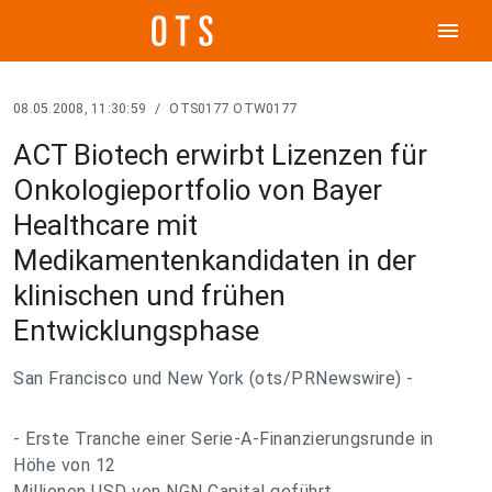
menu
08.05.2008, 11:30:59
/
OTS0177 OTW0177
ACT Biotech erwirbt Lizenzen für
Onkologieportfolio von Bayer
Healthcare mit
Medikamentenkandidaten in der
klinischen und frühen
Entwicklungsphase
San Francisco und New York (ots/PRNewswire) -
- Erste Tranche einer Serie-A-Finanzierungsrunde in
Höhe von 12
Millionen USD von NGN Capital geführt