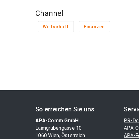
Channel
Wirtschaft
Finanzen
So erreichen Sie uns
Serv
APA-Comm GmbH
PR-De
Laimgrubengasse 10
APA-O
1060 Wien, Österreich
APA-F