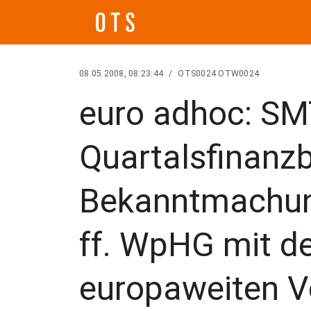
08.05.2008, 08:23:44
/
OTS0024 OTW0024
euro adhoc: SM
Quartalsfinanzb
Bekanntmachu
ff. WpHG mit de
europaweiten V