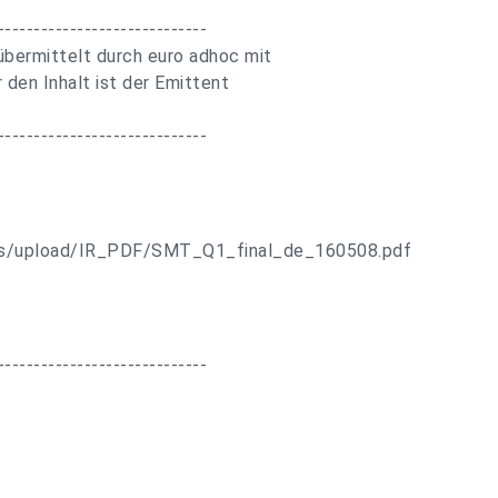
-----------------------------
bermittelt durch euro adhoc mit
 den Inhalt ist der Emittent
-----------------------------
/cms/upload/IR_PDF/SMT_Q1_final_de_160508.pdf
-----------------------------