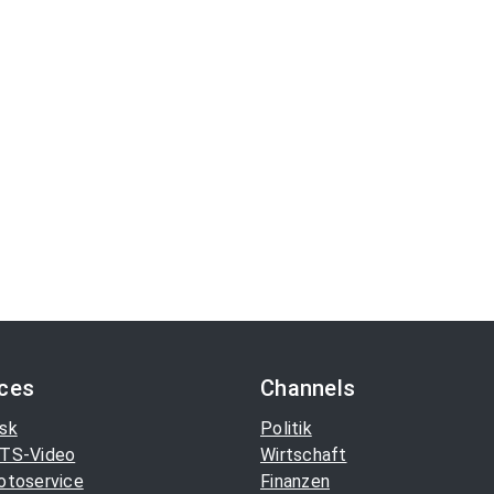
ices
Channels
sk
Politik
TS-Video
Wirtschaft
otoservice
Finanzen