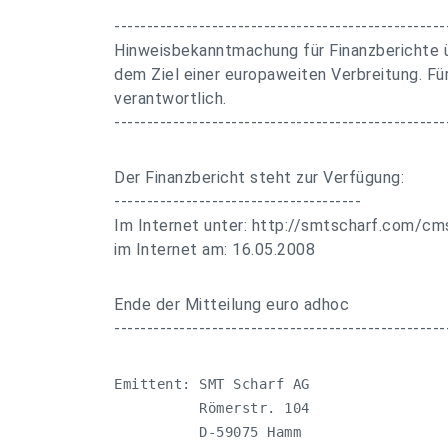
---------------------------------------------------
Hinweisbekanntmachung für Finanzberichte ü
dem Ziel einer europaweiten Verbreitung. Für
verantwortlich.
---------------------------------------------------
Der Finanzbericht steht zur Verfügung:
--------------------------------------
Im Internet unter: http://smtscharf.com
im Internet am: 16.05.2008
Ende der Mitteilung euro adhoc
---------------------------------------------------
Emittent: SMT Scharf AG

          Römerstr. 104

          D-59075 Hamm
