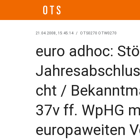
21.04.2008, 15:45:14
/
OTS0270 OTW0270
euro adhoc: Stö
Jahresabschlus
cht / Bekannt
37v ff. WpHG mi
europaweiten V