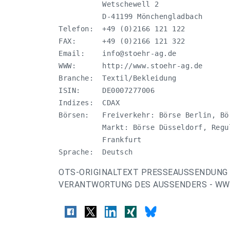
          Wetschewell 2

          D-41199 Mönchengladbach

Telefon:  +49 (0)2166 121 122

FAX:      +49 (0)2166 121 322

Email:    
info@stoehr-ag.de
WWW:      http://www.stoehr-ag.de

Branche:  Textil/Bekleidung

ISIN:     DE0007277006

Indizes:  CDAX

Börsen:   Freiverkehr: Börse Berlin, Bö
          Markt: Börse Düsseldorf, Regu
          Frankfurt 

Sprache:  Deutsch
OTS-ORIGINALTEXT PRESSEAUSSENDUNG 
VERANTWORTUNG DES AUSSENDERS - WWW