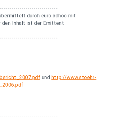
-----------------------------
bermittelt durch euro adhoc mit
 den Inhalt ist der Emittent
-----------------------------
zbericht_2007.pdf
und
http://www.stoehr-
t_2006.pdf
-----------------------------