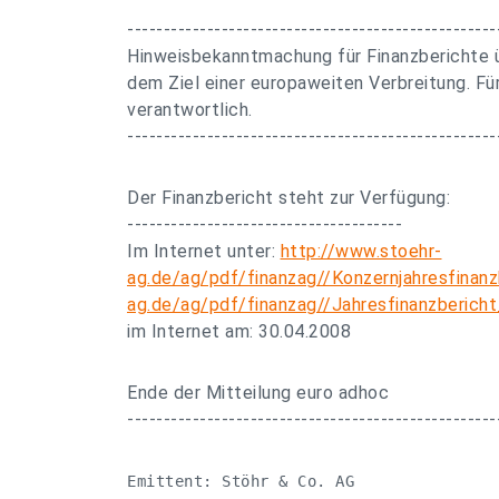
---------------------------------------------------
Hinweisbekanntmachung für Finanzberichte ü
dem Ziel einer europaweiten Verbreitung. Für
verantwortlich.
---------------------------------------------------
Der Finanzbericht steht zur Verfügung:
--------------------------------------
Im Internet unter:
http://www.stoehr-
ag.de/ag/pdf/finanzag//Konzernjahresfinan
ag.de/ag/pdf/finanzag//Jahresfinanzberich
im Internet am: 30.04.2008
Ende der Mitteilung euro adhoc
---------------------------------------------------
Emittent: Stöhr & Co. AG
