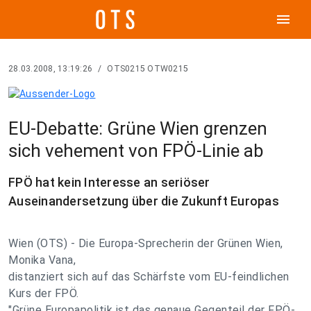
menu
28.03.2008, 13:19:26
/
OTS0215 OTW0215
EU-Debatte: Grüne Wien grenzen
sich vehement von FPÖ-Linie ab
FPÖ hat kein Interesse an seriöser
Auseinandersetzung über die Zukunft Europas
Wien (OTS) - Die Europa-Sprecherin der Grünen Wien,
Monika Vana,
distanziert sich auf das Schärfste vom EU-feindlichen
Kurs der FPÖ.
"Grüne Europapolitik ist das genaue Gegenteil der FPÖ-