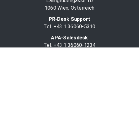
Laimgrubengasse 10
1060 Wien, Österreich
PR-Desk Support
Tel. +43 1 36060-5310
APA-Salesdesk
Tel. +43 1 36060-1234
comm@apa.at
Services
PR-Desk
APA-OTS-Video
APA-Fotoservice
Cookie-Präferenzen
OTS-App