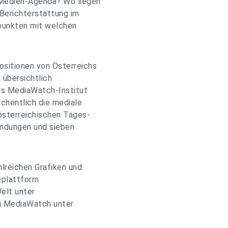
 Medien-Agenda? Wo liegen
 Berichterstattung im
punkten mit welchen
sitionen von Österreichs
h übersichtlich
Das MediaWatch-Institut
chentlich die mediale
österreichischen Tages-
ndungen und sieben
eichen Grafiken und
eplattform
elt unter
ei MediaWatch unter