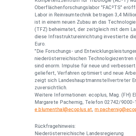
Kompetenzzentrum für Tribologie (AC²T) wu
Oberflächenforschungslabor "FAC²TS" eröffn
Labor in Reinraumtechnik betragen 3,4 Millio
ist in einem neuen Zubau an das Technologi
(TFZ) beheimatet, der zeitgleich mit dem La
diese Infrastruktureinrichtung investierte 
Euro.
"Die Forschungs- und Entwicklungsleistunge
niederösterreichischen Technologiezentren sp
sind enorm. Impulse für neue und verbesser
geliefert, Verfahren optimiert und neue Arbe
zeigt sich Landeshauptmannstellvertreter 
zuversichtlich.
Weitere Informationen: ecoplus, Mag. (FH) E
Margarete Pachernig, Telefon 02742/9000-1
e.blumenthal@ecoplus.at
,
m.pachernig@ecop
Rückfragehinweis:
Niederösterreichische Landesregierung