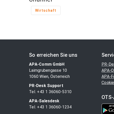
Wirtschaft
So erreichen Sie uns
Serv
APA-Comm GmbH
PR-De
Laimgrubengasse 10
APA-O
1060 Wien, Österreich
APA-F
Cookie
PR-Desk Support
Tel. +43 1 36060-5310
OTS-
APA-Salesdesk
Tel. +43 1 36060-1234