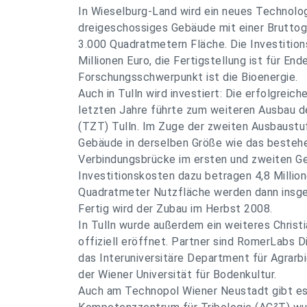
In Wieselburg-Land wird ein neues Technolog
dreigeschossiges Gebäude mit einer Brutto
3.000 Quadratmetern Fläche. Die Investitio
Millionen Euro, die Fertigstellung ist für En
Forschungsschwerpunkt ist die Bioenergie.
Auch in Tulln wird investiert: Die erfolgreic
letzten Jahre führte zum weiteren Ausbau 
(TZT) Tulln. Im Zuge der zweiten Ausbaustuf
Gebäude in derselben Größe wie das bestehen
Verbindungsbrücke im ersten und zweiten Ge
Investitionskosten dazu betragen 4,8 Million
Quadratmeter Nutzfläche werden dann insge
Fertig wird der Zubau im Herbst 2008.
In Tulln wurde außerdem ein weiteres Christ
offiziell eröffnet. Partner sind RomerLabs D
das Interuniversitäre Department für Agrarbi
der Wiener Universität für Bodenkultur.
Auch am Technopol Wiener Neustadt gibt es