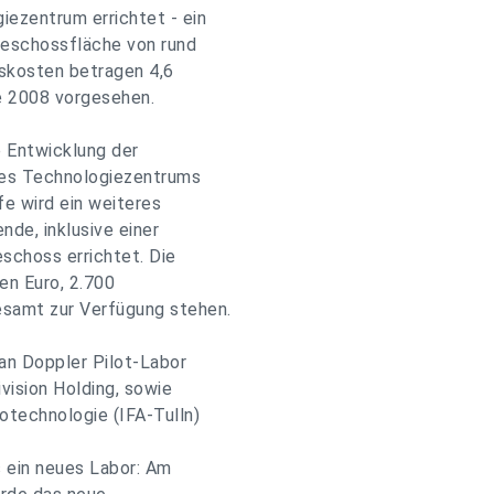
iezentrum errichtet - ein
geschossfläche von rund
nskosten betragen 4,6
de 2008 vorgesehen.
he Entwicklung der
des Technologiezentrums
e wird ein weiteres
de, inklusive einer
schoss errichtet. Die
en Euro, 2.700
samt zur Verfügung stehen.
ian Doppler Pilot-Labor
ivision Holding, sowie
otechnologie (IFA-Tulln)
 ein neues Labor: Am