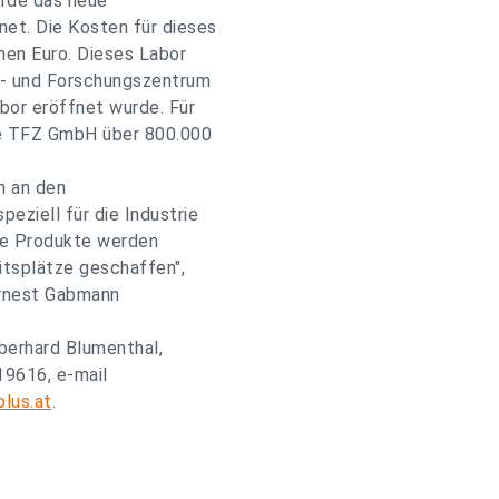
rde das neue
et. Die Kosten für dieses
nen Euro. Dieses Labor
e- und Forschungszentrum
bor eröffnet wurde. Für
die TFZ GmbH über 800.000
n an den
eziell für die Industrie
te Produkte werden
itsplätze geschaffen",
Ernest Gabmann
berhard Blumenthal,
9616, e-mail
lus.at
.