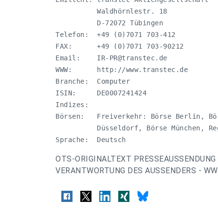
          Waldhörnlestr. 18

          D-72072 Tübingen

Telefon:  +49 (0)7071 703-412

FAX:      +49 (0)7071 703-90212

Email:    
IR-PR@transtec.de
WWW:      http://www.transtec.de

Branche:  Computer

ISIN:     DE0007241424

Indizes:  

Börsen:   Freiverkehr: Börse Berlin, Bö
          Düsseldorf, Börse München, Re
Sprache:  Deutsch
OTS-ORIGINALTEXT PRESSEAUSSENDUNG 
VERANTWORTUNG DES AUSSENDERS - WWW