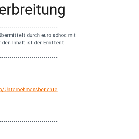
erbreitung
-----------------------------
bermittelt durch euro adhoc mit
 den Inhalt ist der Emittent
-----------------------------
go/Unternehmensberichte
-----------------------------