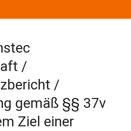
nstec
aft /
zbericht /
ng gemäß §§ 37v
m Ziel einer