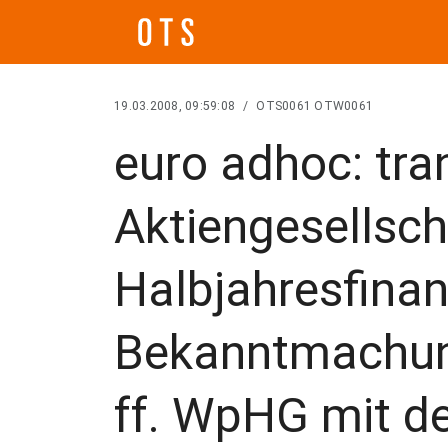
19.03.2008, 09:59:08
/
OTS0061 OTW0061
euro adhoc: tra
Aktiengesellsch
Halbjahresfinan
Bekanntmachu
ff. WpHG mit de