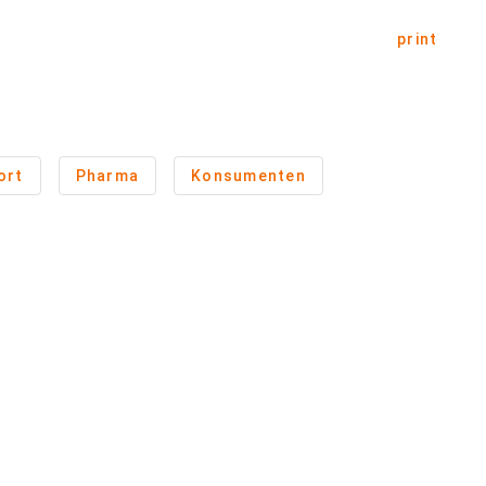
print
ort
Pharma
Konsumenten