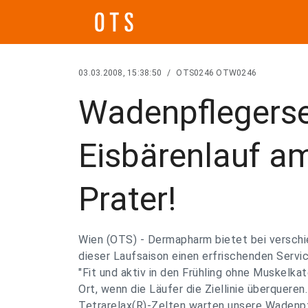
03.03.2008, 15:38:50
/
OTS0246 OTW0246
Wadenpflegerse
Eisbärenlauf a
Prater!
Wien (OTS) - Dermapharm bietet bei versc
dieser Laufsaison einen erfrischenden Serv
"Fit und aktiv in den Frühling ohne Muskelka
Ort, wenn die Läufer die Ziellinie überqueren
Tetrarelax(R)-Zelten warten unsere Wadenp