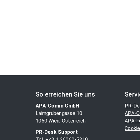
So erreichen Sie uns
Serv
APA-Comm GmbH
PR-De
Laimgrubengasse 10
APA-O
1060 Wien, Österreich
APA-F
Cookie
PR-Desk Support
Tel. +43 1 36060-5310