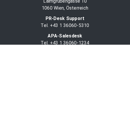
Laimgrubengasse 10
1060 Wien, Österreich
PR-Desk Support
Tel. +43 1 36060-5310
APA-Salesdesk
Tel. +43 1 36060-1234
comm@apa.at
Services
PR-Desk
APA-OTS-Video
APA-Fotoservice
Cookie-Präferenzen
OTS-App