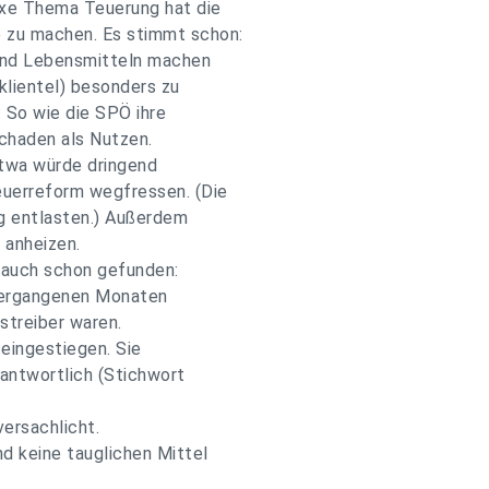
xe Thema Teuerung hat die
 zu machen. Es stimmt schon:
 und Lebensmitteln machen
lientel) besonders zu
 So wie die SPÖ ihre
chaden als Nutzen.
etwa würde dringend
euerreform wegfressen. (Die
ig entlasten.) Außerdem
 anheizen.
 auch schon gefunden:
 vergangenen Monaten
streiber waren.
 eingestiegen. Sie
antwortlich (Stichwort
ersachlicht.
nd keine tauglichen Mittel