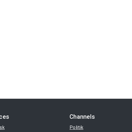
ices
Channels
sk
Politik