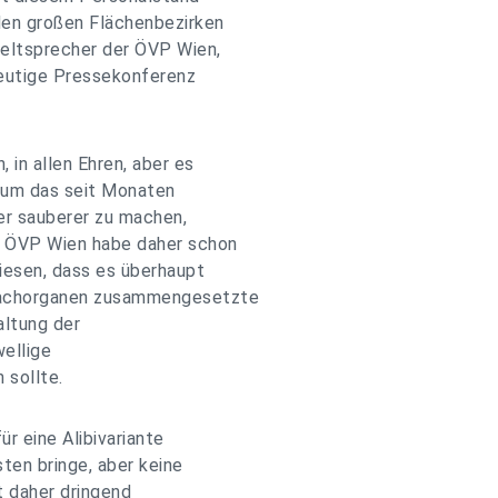
den großen Flächenbezirken
weltsprecher der ÖVP Wien,
heutige Pressekonferenz
 in allen Ehren, aber es
 um das seit Monaten
r sauberer zu machen,
e ÖVP Wien habe daher schon
iesen, dass es überhaupt
Wachorganen zusammengesetzte
altung der
ellige
 sollte.
r eine Alibivariante
ten bringe, aber keine
t daher dringend