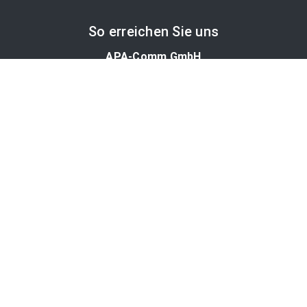
So erreichen Sie uns
APA-Comm GmbH
Laimgrubengasse 10
1060 Wien, Österreich
PR-Desk Support
Tel. +43 1 36060-5310
APA-Salesdesk
Tel. +43 1 36060-1234
comm@apa.at
Services
PR-Desk
APA-OTS-Video
APA-Fotoservice