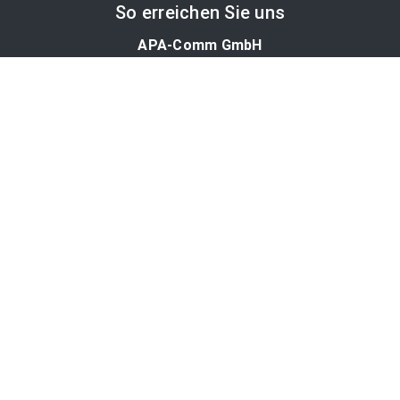
So erreichen Sie uns
APA-Comm GmbH
Laimgrubengasse 10
1060 Wien, Österreich
PR-Desk Support
Tel. +43 1 36060-5310
APA-Salesdesk
Tel. +43 1 36060-1234
comm@apa.at
Services
PR-Desk
APA-OTS-Video
APA-Fotoservice
Cookie-Präferenzen