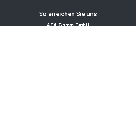
So erreichen Sie uns
APA-Comm GmbH
Laimgrubengasse 10
1060 Wien, Österreich
PR-Desk Support
Tel. +43 1 36060-5310
APA-Salesdesk
Tel. +43 1 36060-1234
comm@apa.at
Services
PR-Desk
APA-OTS-Video
APA-Fotoservice