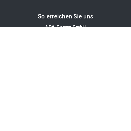
So erreichen Sie uns
APA-Comm GmbH
Laimgrubengasse 10
1060 Wien, Österreich
PR-Desk Support
Tel. +43 1 36060-5310
APA-Salesdesk
Tel. +43 1 36060-1234
comm@apa.at
Services
PR-Desk
APA-OTS-Video
APA-Fotoservice