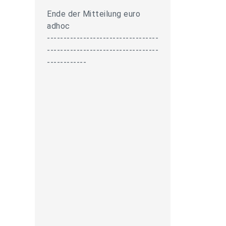
Ende der Mitteilung euro
adhoc
----------------------------------
----------------------------------
------------