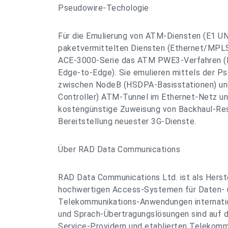
Pseudowire-Techologie
Für die Emulierung von ATM-Diensten (E1 UN
paketvermittelten Diensten (Ethernet/MPLS
ACE-3000-Serie das ATM PWE3-Verfahren (
Edge-to-Edge). Sie emulieren mittels der P
zwischen NodeB (HSDPA-Basisstationen) un
Controller) ATM-Tunnel im Ethernet-Netz un
kostengünstige Zuweisung von Backhaul-Re
Bereitstellung neuester 3G-Dienste.
Über RAD Data Communications
RAD Data Communications Ltd. ist als Herste
hochwertigen Access-Systemen für Daten- 
Telekommunikations-Anwendungen internatio
und Sprach-Übertragungslösungen sind auf 
Service-Providern und etablierten Telekomm