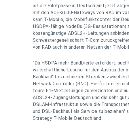
ist die Pilotphase in Deutschland jetzt abg
mit den ACE-3000-Gateways von RAD im vol
kann T-Mobile, die Mobilfunktochter der D
HSDPA-fähige NodeBs (3G-Basisstationen) z
kostengünstige ADSL2+-Leitungen anbinden 
Schwestergesellschaft T-Com zurückgreifen.
von RAD auch in anderen Netzen der T-Mobi
"Da HSDPA mehr Bandbreite erfordert, such
wirtschaftliche Lösung für den Ausbau der m
Backhaul" bezeichneten Strecken zwischen B
Network Controller (RNC). Hierfür bot es sic
teure E1-Mietleitungen zu verzichten und au
ADSL2+-Zugangsleitungen und die sehr gut
DSLAM-Infrastruktur sowie die Transportne
und DSL-Backhaul als Service zu beziehen" 
Strategy T-Mobile Deutschland.