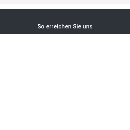
So erreichen Sie uns
APA-Comm GmbH
Laimgrubengasse 10
1060 Wien, Österreich
PR-Desk Support
Tel. +43 1 36060-5310
APA-Salesdesk
Tel. +43 1 36060-1234
comm@apa.at
Services
PR-Desk