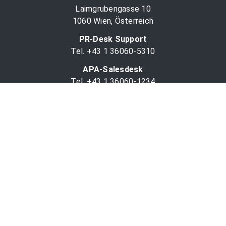
Laimgrubengasse 10
1060 Wien, Österreich
PR-Desk Support
Tel. +43 1 36060-5310
APA-Salesdesk
Tel. +43 1 36060-1234
comm@apa.at
Services
PR-Desk
APA-OTS-Video
APA-Fotoservice
Cookie-Präferenzen
OTS-App