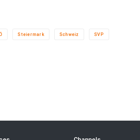
Ö
Steiermark
Schweiz
SVP
ices
Channels