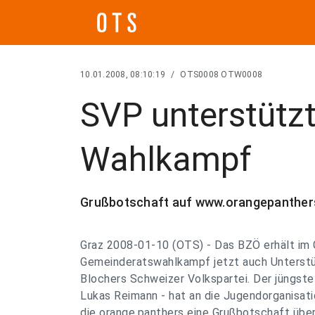
10.01.2008, 08:10:19
/
OTS0008 OTW0008
SVP unterstütz
Wahlkampf
Grußbotschaft auf www.orangepanthers
Graz 2008-01-10 (OTS) - Das BZÖ erhält im 
Gemeinderatswahlkampf jetzt auch Unterstü
Blochers Schweizer Volkspartei. Der jüngste
Lukas Reimann - hat an die Jugendorganisat
die orange.panthers eine Grußbotschaft überm