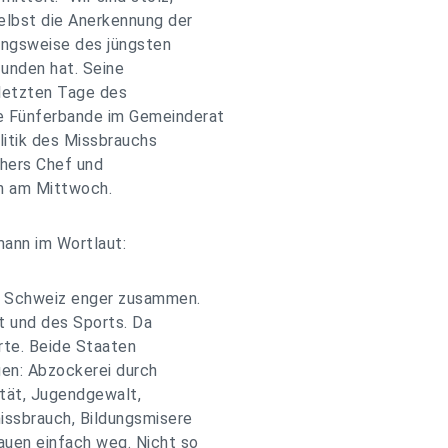
selbst die Anerkennung der
ungsweise des jüngsten
unden hat. Seine
 letzten Tage des
e Fünferbande im Gemeinderat
itik des Missbrauchs
thers Chef und
n am Mittwoch.
ann im Wortlaut:
ie Schweiz enger zusammen.
ft und des Sports. Da
arte. Beide Staaten
gen: Abzockerei durch
tät, Jugendgewalt,
issbrauch, Bildungsmisere
auen einfach weg. Nicht so