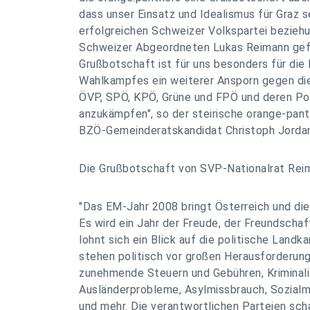
dass unser Einsatz und Idealismus für Graz 
erfolgreichen Schweizer Volkspartei bezieh
Schweizer Abgeordneten Lukas Reimann gef
Grußbotschaft ist für uns besonders für die
Wahlkampfes ein weiterer Ansporn gegen di
ÖVP, SPÖ, KPÖ, Grüne und FPÖ und deren Pol
anzukämpfen", so der steirische orange-pan
BZÖ-Gemeinderatskandidat Christoph Jorda
Die Grußbotschaft von SVP-Nationalrat Reim
"Das EM-Jahr 2008 bringt Österreich und d
Es wird ein Jahr der Freude, der Freundscha
lohnt sich ein Blick auf die politische Landk
stehen politisch vor großen Herausforderun
zunehmende Steuern und Gebühren, Kriminali
Ausländerprobleme, Asylmissbrauch, Sozialm
und mehr. Die verantwortlichen Parteien sch