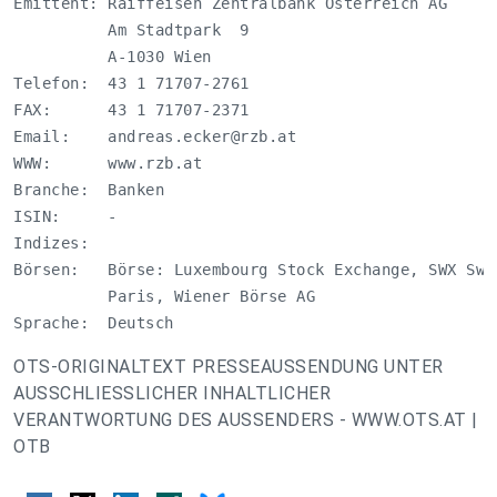
Emittent: Raiffeisen Zentralbank Österreich AG

          Am Stadtpark  9 

          A-1030 Wien 

Telefon:  43 1 71707-2761

FAX:      43 1 71707-2371

Email:    
andreas.ecker@rzb.at
WWW:      www.rzb.at

Branche:  Banken

ISIN:     -

Indizes:  

Börsen:   Börse: Luxembourg Stock Exchange, SWX Swi
          Paris, Wiener Börse AG 

Sprache:  Deutsch
OTS-ORIGINALTEXT PRESSEAUSSENDUNG UNTER
AUSSCHLIESSLICHER INHALTLICHER
VERANTWORTUNG DES AUSSENDERS - WWW.OTS.AT |
OTB