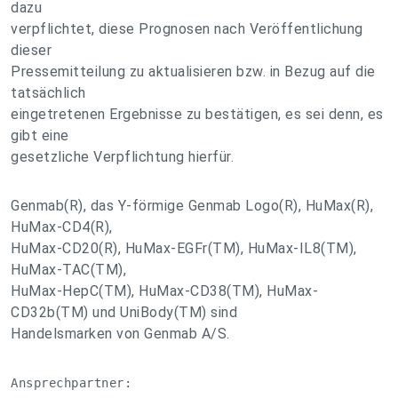
dazu
verpflichtet, diese Prognosen nach Veröffentlichung
dieser
Pressemitteilung zu aktualisieren bzw. in Bezug auf die
tatsächlich
eingetretenen Ergebnisse zu bestätigen, es sei denn, es
gibt eine
gesetzliche Verpflichtung hierfür.
Genmab(R), das Y-förmige Genmab Logo(R), HuMax(R),
HuMax-CD4(R),
HuMax-CD20(R), HuMax-EGFr(TM), HuMax-IL8(TM),
HuMax-TAC(TM),
HuMax-HepC(TM), HuMax-CD38(TM), HuMax-
CD32b(TM) und UniBody(TM) sind
Handelsmarken von Genmab A/S.
Ansprechpartner:
