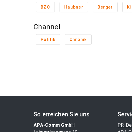
BZÖ
Haubner
Berger
K
Channel
Politik
Chronik
So erreichen Sie uns
Serv
APA-Comm GmbH
PR-De