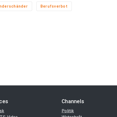
inderschänder
Berufsverbot
ices
Channels
sk
Politik