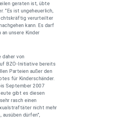
ilen geraten ist, übte
 "Es ist ungeheuerlich,
chtskräftig verurteilter
 nachgehen kann. Es darf
h an unsere Kinder
e daher von
uf BZÖ-Initiative bereits
llen Parteien außer den
otes für Kinderschänder.
 bis September 2007
heute gibt es diesen
 sehr rasch einen
xualstraftäter nicht mehr
, ausüben dürfen",