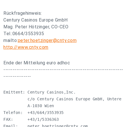
Rückfragehinweis:
Century Casinos Europe GmbH
Mag. Peter Hötzinger, CO-CEO
Tel.:0664/3553935
mailto:
peter.hoetzinger@cnty.com
http://www.cnty.com
Ende der Mitteilung euro adhoc
-----------------------------------------------------------------
---------------
Emittent: Century Casinos,Inc.

          c/o Century Casinos Europe GmbH, Untere Vi
          A-1030 Wien

Telefon:  +43/664/3553935

FAX:      +43/1/5336363

Email:    
peter.hoetzinger@cnty.com