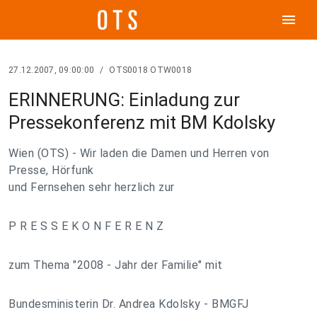
menu
27.12.2007, 09:00:00
/
OTS0018 OTW0018
ERINNERUNG: Einladung zur
Pressekonferenz mit BM Kdolsky
Wien (OTS) - Wir laden die Damen und Herren von
Presse, Hörfunk
und Fernsehen sehr herzlich zur
P R E S S E K O N F E R E N Z
zum Thema "2008 - Jahr der Familie" mit
Bundesministerin Dr. Andrea Kdolsky - BMGFJ