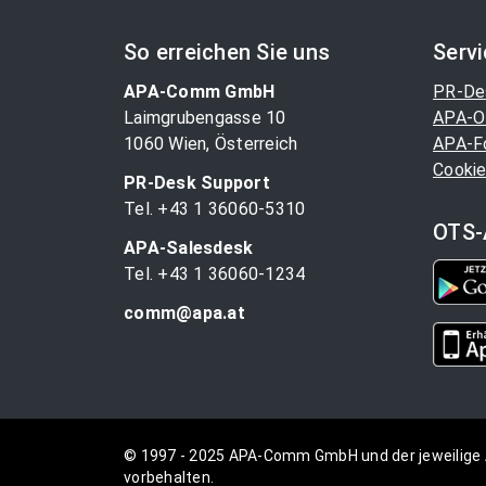
So erreichen Sie uns
Serv
APA-Comm GmbH
PR-De
Laimgrubengasse 10
APA-O
1060 Wien, Österreich
APA-F
Cookie
PR-Desk Support
Tel. +43 1 36060-5310
OTS-
APA-Salesdesk
Tel. +43 1 36060-1234
comm@apa.at
© 1997 - 2025 APA-Comm GmbH und der jeweilige 
vorbehalten.