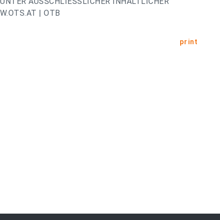
UNTER AUSSCHLIESSLICHER INHALTLICHER
.OTS.AT | OTB
print