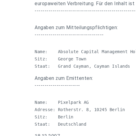
europaweiten Verbreitung. Für den Inhalt ist
---------------------------------------------------
Angaben zum Mitteilungspflichtigen:
-----------------------------------
Name:    Absolute Capital Management Hol
Sitz:    George Town

Staat:   Grand Cayman, Cayman Islands
Angaben zum Emittenten:
-----------------------
Name:    Pixelpark AG

Adresse: Rotherstr. 8, 10245 Berlin

Sitz:    Berlin

Staat:   Deutschland