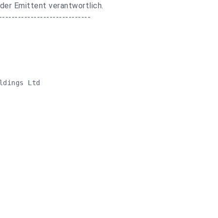
 der Emittent verantwortlich.
-----------------------------
dings Ltd
