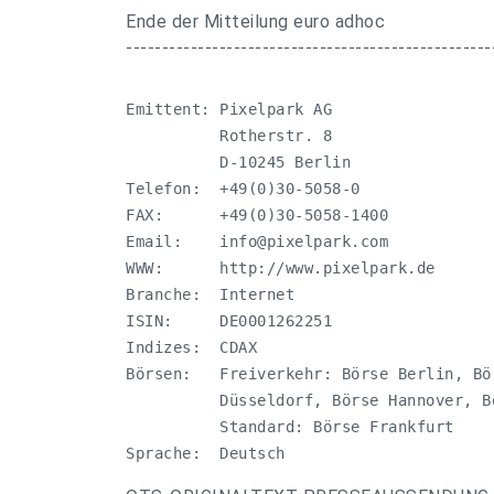
Ende der Mitteilung euro adhoc
---------------------------------------------------
Emittent: Pixelpark AG

          Rotherstr. 8

          D-10245 Berlin

Telefon:  +49(0)30-5058-0

FAX:      +49(0)30-5058-1400

Email:    
info@pixelpark.com
WWW:      http://www.pixelpark.de

Branche:  Internet

ISIN:     DE0001262251

Indizes:  CDAX

Börsen:   Freiverkehr: Börse Berlin, Bö
          Düsseldorf, Börse Hannover, B
          Standard: Börse Frankfurt 

Sprache:  Deutsch