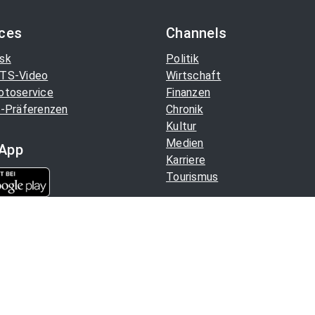
ices
Channels
sk
Politik
TS-Video
Wirtschaft
otoservice
Finanzen
-Präferenzen
Chronik
Kultur
Medien
App
Karriere
Tourismus
Aussender. Alle Rechte
Hilfe
/
Datenschutz
/
Impressu
Copyright