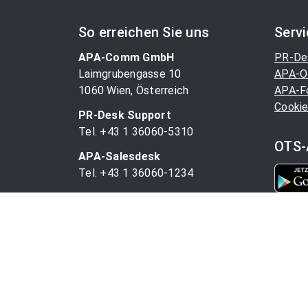
So erreichen Sie uns
Serv
APA-Comm GmbH
PR-De
Laimgrubengasse 10
APA-O
1060 Wien, Österreich
APA-F
Cookie
PR-Desk Support
Tel. +43 1 36060-5310
OTS-
APA-Salesdesk
Tel. +43 1 36060-1234
comm@apa.at
© 1997 - 2025 APA-Comm GmbH und der jeweilige 
vorbehalten.