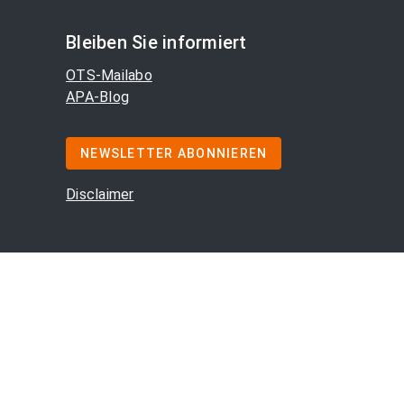
Bleiben Sie informiert
OTS-Mailabo
APA-Blog
NEWSLETTER ABONNIEREN
Disclaimer
m
/
Offenlegung
/
AGB
/
Cookie-Präferenzen
/