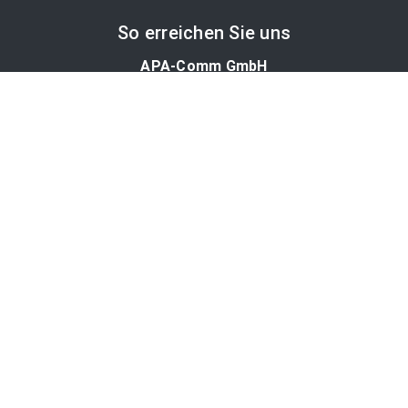
So erreichen Sie uns
APA-Comm GmbH
Laimgrubengasse 10
1060 Wien, Österreich
PR-Desk Support
Tel. +43 1 36060-5310
APA-Salesdesk
Tel. +43 1 36060-1234
comm@apa.at
Services
PR-Desk
APA-OTS-Video
APA-Fotoservice
Cookie-Präferenzen