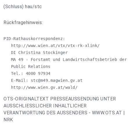
(Schluss) hau/stc
Rückfragehinweis:
PID-Rathauskorrespondenz:

   http://www.wien.at/vtx/vtx-rk-xlink/

   DI Christina Stockinger

   MA 49 - Forstamt und Landwirtschaftsbetrieb der S
   Public Relations

   Tel.: 4000 97934

   E-Mail: 
stc@m49.magwien.gv.at
   http://www.wien.gv.at/wald/
OTS-ORIGINALTEXT PRESSEAUSSENDUNG UNTER
AUSSCHLIESSLICHER INHALTLICHER
VERANTWORTUNG DES AUSSENDERS - WWW.OTS.AT |
NRK