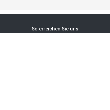
So erreichen Sie uns
APA-Comm GmbH
Laimgrubengasse 10
1060 Wien, Österreich
PR-Desk Support
Tel. +43 1 36060-5310
APA-Salesdesk
Tel. +43 1 36060-1234
comm@apa.at
Services