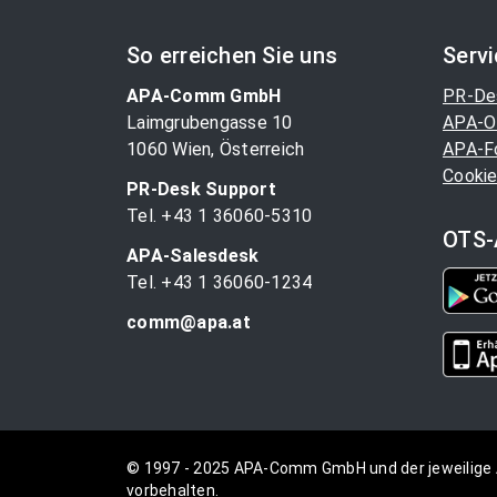
So erreichen Sie uns
Serv
APA-Comm GmbH
PR-De
Laimgrubengasse 10
APA-O
1060 Wien, Österreich
APA-F
Cookie
PR-Desk Support
Tel. +43 1 36060-5310
OTS-
APA-Salesdesk
Tel. +43 1 36060-1234
comm@apa.at
© 1997 - 2025 APA-Comm GmbH und der jeweilige 
vorbehalten.