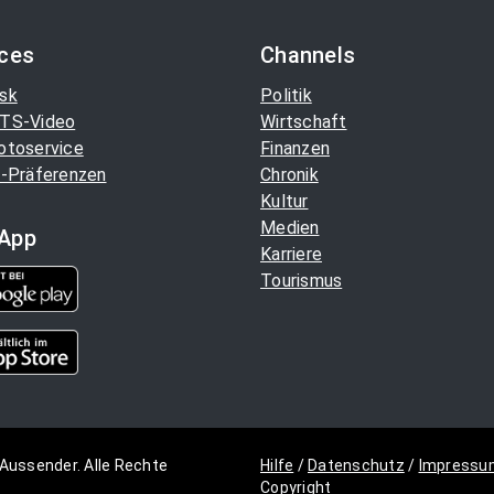
ices
Channels
sk
Politik
TS-Video
Wirtschaft
otoservice
Finanzen
-Präferenzen
Chronik
Kultur
Medien
App
Karriere
Tourismus
Aussender. Alle Rechte
Hilfe
/
Datenschutz
/
Impressu
Copyright