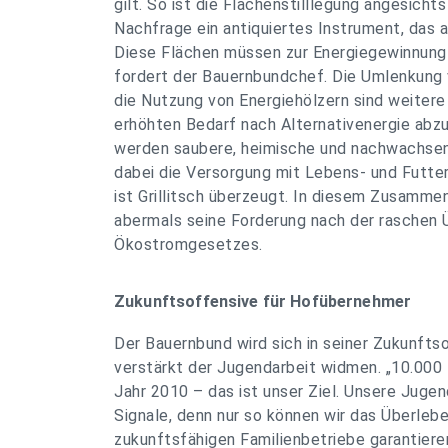
gilt. So ist die Flächenstilllegung angesich
Nachfrage ein antiquiertes Instrument, das
Diese Flächen müssen zur Energiegewinnung
fordert der Bauernbundchef. Die Umlenkung 
die Nutzung von Energiehölzern sind weiter
erhöhten Bedarf nach Alternativenergie abz
werden saubere, heimische und nachwachsen
dabei die Versorgung mit Lebens- und Futter
ist Grillitsch überzeugt. In diesem Zusamme
abermals seine Forderung nach der raschen 
Ökostromgesetzes.
Zukunftsoffensive für Hofübernehmer
Der Bauernbund wird sich in seiner Zukunfts
verstärkt der Jugendarbeit widmen. „10.00
Jahr 2010 – das ist unser Ziel. Unsere Juge
Signale, denn nur so können wir das Überlebe
zukunftsfähigen Familienbetriebe garantieren