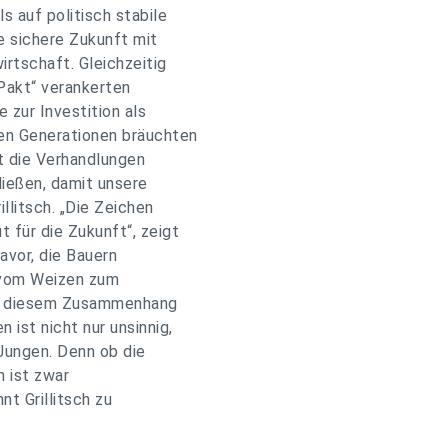
 auf politisch stabile
e sichere Zukunft mit
rtschaft. Gleichzeitig
Pakt“ verankerten
zur Investition als
en Generationen bräuchten
st die Verhandlungen
ließen, damit unsere
llitsch. „Die Zeichen
 für die Zukunft“, zeigt
davor, die Bauern
g vom Weizen zum
„In diesem Zusammenhang
ist nicht nur unsinnig,
 Jungen. Denn ob die
n ist zwar
t Grillitsch zu