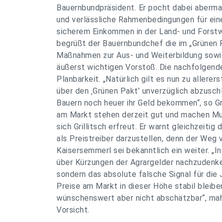
Bauernbundpräsident. Er pocht dabei abermals
und verlässliche Rahmenbedingungen für ein
sicherem Einkommen in der Land- und Forstwi
begrüßt der Bauernbundchef die im „Grünen 
Maßnahmen zur Aus- und Weiterbildung sowie 
äußerst wichtigen Vorstoß. Die nachfolgend
Planbarkeit. „Natürlich gilt es nun zu allerer
über den ‚Grünen Pakt’ unverzüglich abzusch
Bauern noch heuer ihr Geld bekommen“, so Gri
am Markt stehen derzeit gut und machen Mut
sich Grillitsch erfreut. Er warnt gleichzeitig 
als Preistreiber darzustellen, denn der We
Kaisersemmerl sei bekanntlich ein weiter. 
über Kürzungen der Agrargelder nachzudenken 
sondern das absolute falsche Signal für die
Preise am Markt in dieser Höhe stabil bleibe
wünschenswert aber nicht abschätzbar“, mahn
Vorsicht.