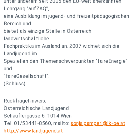
unter anderem seit 2005 den EU-weit anerkannten
Lehrgang "aufZAQ",
eine Ausbildung im jugend- und freizeitpädagogischen
Bereich und
bietet als einzige Stelle in Österreich
landwirtschaftliche
Fachpraktika im Ausland an. 2007 widmet sich die
Landjugend im
Speziellen den Themenschwerpunkten "faireEnergie"
und
"faireGesellschaft".
(Schluss)
Rückfragehinweis:
Österreichische Landjugend
Schauflergasse 6, 1014 Wien
Tel: 01/53441-8560, mailto:
sonja.pamperl@lk-oe.at
http://www.landjugend.at