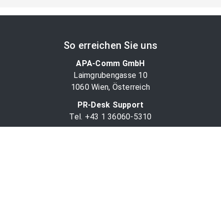
So erreichen Sie uns
APA-Comm GmbH
Laimgrubengasse 10
1060 Wien, Österreich
PR-Desk Support
Tel. +43 1 36060-5310
APA-Salesdesk
Tel. +43 1 36060-1234
comm@apa.at
Services
PR-Desk