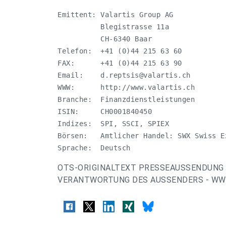
Emittent: Valartis Group AG

          Blegistrasse 11a

          CH-6340 Baar

Telefon:  +41 (0)44 215 63 60

FAX:      +41 (0)44 215 63 90

Email:    
d.reptsis@valartis.ch
WWW:      http://www.valartis.ch

Branche:  Finanzdienstleistungen

ISIN:     CH0001840450

Indizes:  SPI, SSCI, SPIEX

Börsen:   Amtlicher Handel: SWX Swiss Ex
Sprache:  Deutsch
OTS-ORIGINALTEXT PRESSEAUSSENDUNG 
VERANTWORTUNG DES AUSSENDERS - WWW