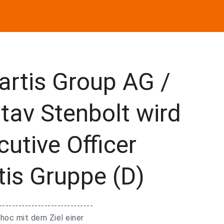
artis Group AG /
tav Stenbolt wird
cutive Officer
tis Gruppe (D)
-----------------------------
hoc mit dem Ziel einer