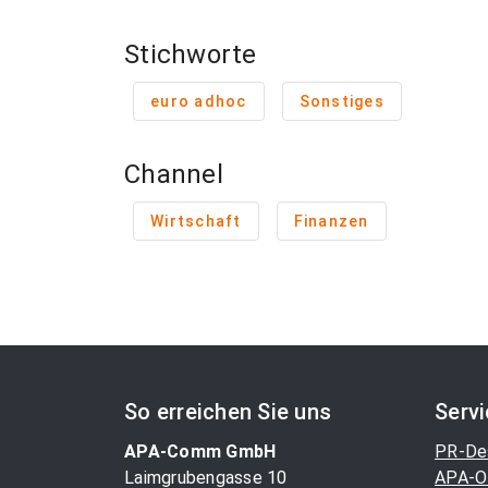
Stichworte
euro adhoc
Sonstiges
Channel
Wirtschaft
Finanzen
So erreichen Sie uns
Serv
APA-Comm GmbH
PR-De
Laimgrubengasse 10
APA-O