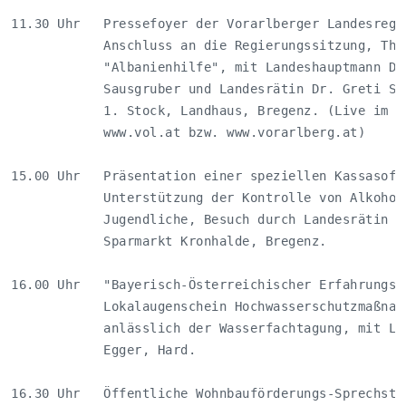
11.30 Uhr   Pressefoyer der Vorarlberger Landesregie
            Anschluss an die Regierungssitzung, Them
            "Albanienhilfe", mit Landeshauptmann Dr.
            Sausgruber und Landesrätin Dr. Greti Sch
            1. Stock, Landhaus, Bregenz. (Live im In
            www.vol.at bzw. www.vorarlberg.at)      
15.00 Uhr   Präsentation einer speziellen Kassasoftw
            Unterstützung der Kontrolle von Alkoholv
            Jugendliche, Besuch durch Landesrätin Dr
            Sparmarkt Kronhalde, Bregenz.           
16.00 Uhr   "Bayerisch-Österreichischer Erfahrungsau
            Lokalaugenschein Hochwasserschutzmaßnahm
            anlässlich der Wasserfachtagung, mit Lan
            Egger, Hard.                            
16.30 Uhr   Öffentliche Wohnbauförderungs-Sprechstun