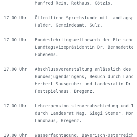
            Manfred Rein, Rathaus, Götzis.          
17.00 Uhr   Öffentliche Sprechstunde mit Landtagsprä
            Halder, Gemeindeamt, Sulz.              
17.00 Uhr   Bundeslehrlingswettbewerb der Fleischer,
            Landtagsvizepräsidentin Dr. Bernadette M
            Hohenems.                               
17.00 Uhr   Abschlussveranstaltung anlässlich des   
            Bundesjugendsingens, Besuch durch Landes
            Herbert Sausgruber und Landesrätin Dr. G
            Festspielhaus, Bregenz.                 
17.00 Uhr   Lehrerpensionistenverabschiedung und Tit
            durch Landesrat Mag. Siegi Stemer, Montf
            Landhaus, Bregenz.                      
19.00 Uhr   Wasserfachtagung, Bayerisch-Österreichis