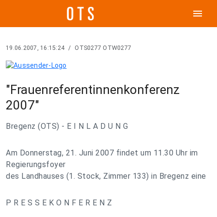
menu
19.06.2007, 16:15:24
/
OTS0277 OTW0277
"Frauenreferentinnenkonferenz
2007"
Bregenz (OTS) - E I N L A D U N G
Am Donnerstag, 21. Juni 2007 findet um 11.30 Uhr im
Regierungsfoyer
des Landhauses (1. Stock, Zimmer 133) in Bregenz eine
P R E S S E K O N F E R E N Z