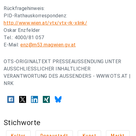
Rückfragehinweis:
PID-Rathauskorrespondenz:
http://www.wien.at/vtx/vtx-rk-xlink/
Oskar Enzfelder
Tel.: 4000/81 057
E-Mail:
enz@m53.magwien.gv.at
OTS-ORIGINALTEXT PRESSEAUSSENDUNG UNTER
AUSSCHLIESSLICHER INHALTLICHER
VERANTWORTUNG DES AUSSENDERS - WWW.OTS.AT |
NRK
Stichworte
Kultur
Donaustadt
Kunst
Markt