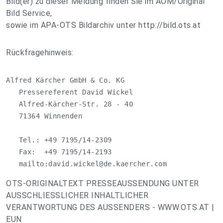
Bild(er) zu dieser Meldung finden Sie im AOM/Original
Bild Service,
sowie im APA-OTS Bildarchiv unter http://bild.ots.at
Rückfragehinweis:
Alfred Kärcher GmbH & Co. KG

   Pressereferent David Wickel

   Alfred-Kärcher-Str. 28 - 40

   71364 Winnenden

   Tel.: +49 7195/14-2309

   Fax:  +49 7195/14-2193

   mailto:
david.wickel@de.kaercher.com
OTS-ORIGINALTEXT PRESSEAUSSENDUNG UNTER
AUSSCHLIESSLICHER INHALTLICHER
VERANTWORTUNG DES AUSSENDERS - WWW.OTS.AT |
EUN