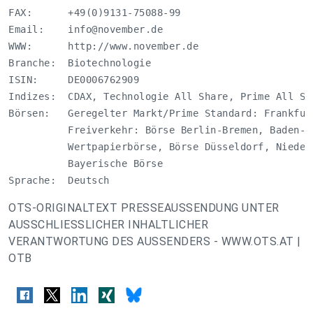
FAX:      +49(0)9131-75088-99

Email:    
info@november.de
WWW:      http://www.november.de

Branche:  Biotechnologie

ISIN:     DE0006762909

Indizes:  CDAX, Technologie All Share, Prime All Sha
Börsen:   Geregelter Markt/Prime Standard: Frankfurt
          Freiverkehr: Börse Berlin-Bremen, Baden-Wü
          Wertpapierbörse, Börse Düsseldorf, Nieder
          Bayerische Börse 

Sprache:  Deutsch
OTS-ORIGINALTEXT PRESSEAUSSENDUNG UNTER
AUSSCHLIESSLICHER INHALTLICHER
VERANTWORTUNG DES AUSSENDERS - WWW.OTS.AT |
OTB