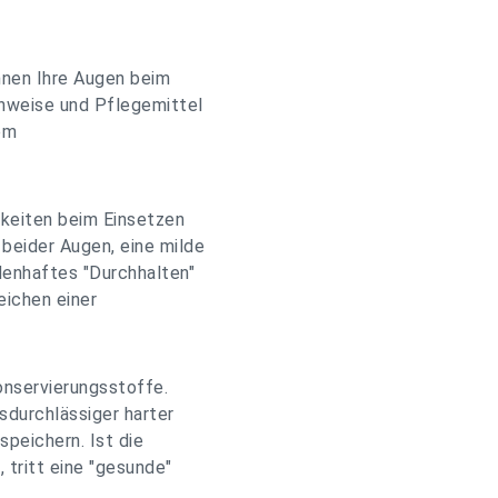
nnen Ihre Augen beim
inweise und Pflegemittel
em
gkeiten beim Einsetzen
 beider Augen, eine milde
denhaftes "Durchhalten"
eichen einer
onservierungsstoffe.
sdurchlässiger harter
peichern. Ist die
 tritt eine "gesunde"