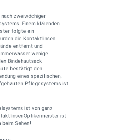
 nach zweiwöchiger
systems. Einem klärenden
ster folgte ein
urden die Kontaktlinsen
tände entfernt und
 Sommerwasser wenige
den Bindehautsack
äute bestätigt den
endung eines spezifischen,
fgebauten Pflegesystems ist
elsystems ist von ganz
aktlinsenOptikermeister ist
n beim Sehen!