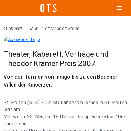
menu
21.05.2007, 11:49:41
/
OTS0130 OTW0130
Theater, Kabarett, Vorträge und
Theodor Kramer Preis 2007
Von den Türmen von Indigo bis zu den Badener
Villen der Kaiserzeit
St. Pölten (NLK) - Die NÖ Landesbibliothek in St. Pölten
lädt am
Mittwoch, 23. Mai, um 18 Uhr zur Buchpräsentation "Die
Türme von
Indigo" von Heide Breuer. Erschienen ist der Roman der