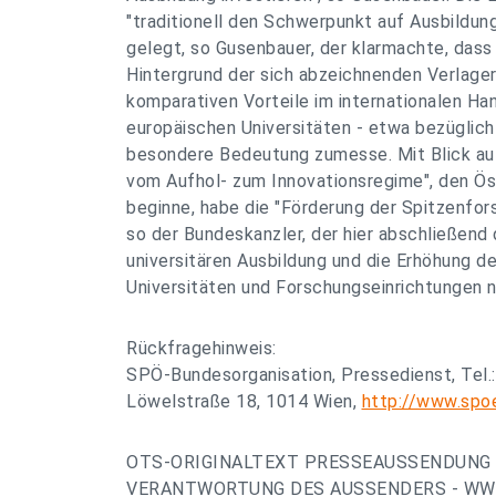
"traditionell den Schwerpunkt auf Ausbildun
gelegt, so Gusenbauer, der klarmachte, dass
Hintergrund der sich abzeichnenden Verlage
komparativen Vorteile im internationalen Ha
europäischen Universitäten - etwa bezüglic
besondere Bedeutung zumesse. Mit Blick a
vom Aufhol- zum Innovationsregime", den Öst
beginne, habe die "Förderung der Spitzenfors
so der Bundeskanzler, der hier abschließend
universitären Ausbildung und die Erhöhung de
Universitäten und Forschungseinrichtungen 
Rückfragehinweis:
SPÖ-Bundesorganisation, Pressedienst, Tel.
Löwelstraße 18, 1014 Wien,
http://www.spo
OTS-ORIGINALTEXT PRESSEAUSSENDUNG 
VERANTWORTUNG DES AUSSENDERS - WWW