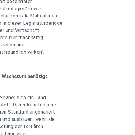
mit besonderer
echnologien" sowie
liche zentrale Maßnahmen.
in dieser Legislaturperiode
ler und Wirtschaft
de hier "nachhaltig
eziehen und
sfreundlich wirken",
es Wachstum benötigt
e näher sich ein Land
ndet". Daher könnten jene
hen Standard angenähert
n und ausbauen, wenn sie
erung der tertiären
EU habe aber