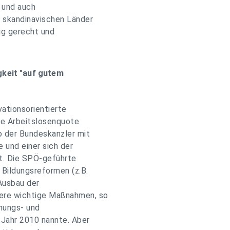
r und auch
e skandinavischen Länder
tig gerecht und
gkeit "auf gutem
vationsorientierte
e Arbeitslosenquote
o der Bundeskanzler mit
e und einer sich der
t. Die SPÖ-geführte
 Bildungsreformen (z.B.
Ausbau der
ere wichtige Maßnahmen, so
hungs- und
 Jahr 2010 nannte. Aber