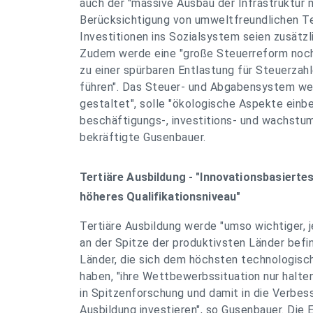
auch der "massive Ausbau der Infrastruktur 
Berücksichtigung von umweltfreundlichen T
Investitionen ins Sozialsystem seien zusätz
Zudem werde eine "große Steuerreform noch 
zu einer spürbaren Entlastung für Steuerzah
führen". Das Steuer- und Abgabensystem wer
gestaltet", solle "ökologische Aspekte einb
beschäftigungs-, investitions- und wachstum
bekräftigte Gusenbauer.
Tertiäre Ausbildung - "Innovationsbasiert
höheres Qualifikationsniveau"
Tertiäre Ausbildung werde "umso wichtiger, j
an der Spitze der produktivsten Länder befi
Länder, die sich dem höchsten technologisc
haben, "ihre Wettbewerbssituation nur halte
in Spitzenforschung und damit in die Verbess
Ausbildung investieren", so Gusenbauer. Die 