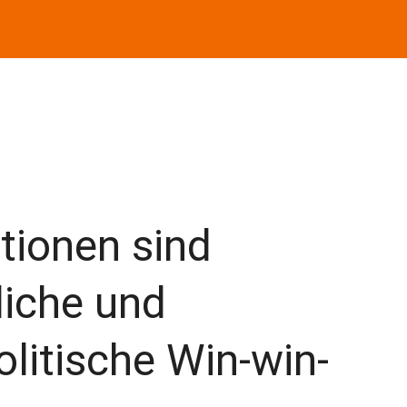
itionen sind
liche und
olitische Win-win-