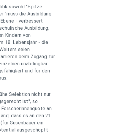
litik sowohl "Spitze
er "muss die Ausbildung
r Ebene - verbessert
schulische Ausbildung,
on Kindern von
m 18. Lebensjahr - die
 Weiters seien
Barrieren beim Zugang zur
 Einzelnen unabdingbar
gsfähigkeit und für den
aus.
rühe Selektion nicht nur
gsgerecht ist", so
e Forscherinnenquote an
tand, dass es an den 21
 (für Gusenbauer ein
otential ausgeschöpft