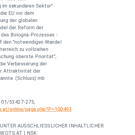
g im sekundären Sektor"
 die EU vor dem
rung der globalen
ndel der Reform der
h des Bologna-Prozesses -
uf den "notwendigen Wandel
erreich zu vollziehen
chung oberste Priorität",
 die Verbesserung der
r Attraktivität der
nannte. (Schluss) mb
: 01/53427-275,
e.at/online/page.php?P=100493
UNTER AUSSCHLIESSLICHER INHALTLICHER
.OTS.AT | NSK