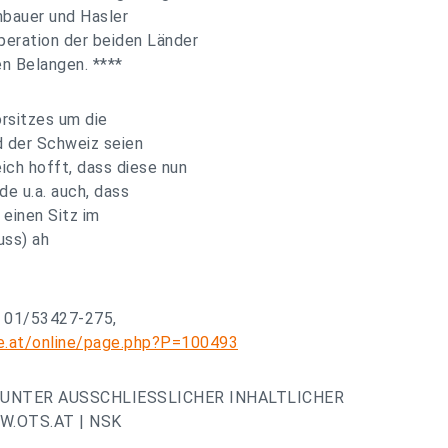
nbauer und Hasler
peration der beiden Länder
en Belangen. ****
rsitzes um die
 der Schweiz seien
ich hofft, dass diese nun
e u.a. auch, dass
 einen Sitz im
uss) ah
: 01/53427-275,
e.at/online/page.php?P=100493
UNTER AUSSCHLIESSLICHER INHALTLICHER
.OTS.AT | NSK