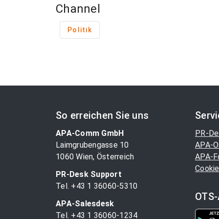
Channel
Politik
So erreichen Sie uns
Serv
APA-Comm GmbH
PR-De
Laimgrubengasse 10
APA-O
1060 Wien, Österreich
APA-F
Cookie
PR-Desk Support
Tel. +43 1 36060-5310
OTS-
APA-Salesdesk
Tel. +43 1 36060-1234