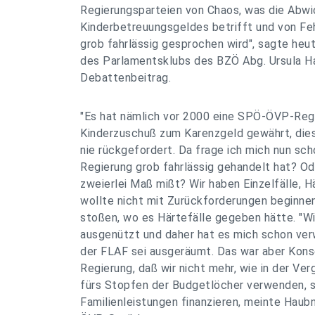
Regierungsparteien von Chaos, was die Abwi
Kinderbetreuungsgeldes betrifft und von Fe
grob fahrlässig gesprochen wird", sagte heut
des Parlamentsklubs des BZÖ Abg. Ursula Ha
Debattenbeitrag.
"Es hat nämlich vor 2000 eine SPÖ-ÖVP-Reg
Kinderzuschuß zum Karenzgeld gewährt, dies
nie rückgefordert. Da frage ich mich nun sch
Regierung grob fahrlässig gehandelt hat? Ode
zweierlei Maß mißt? Wir haben Einzelfälle, Hä
wollte nicht mit Zurückforderungen beginnen
stoßen, wo es Härtefälle gegeben hätte. "W
ausgenützt und daher hat es mich schon ver
der FLAF sei ausgeräumt. Das war aber Konse
Regierung, daß wir nicht mehr, wie in der Ve
fürs Stopfen der Budgetlöcher verwenden, s
Familienleistungen finanzieren, meinte Haubn