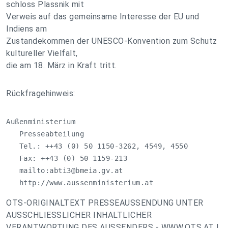
schloss Plassnik mit
Verweis auf das gemeinsame Interesse der EU und
Indiens am
Zustandekommen der UNESCO-Konvention zum Schutz
kultureller Vielfalt,
die am 18. März in Kraft tritt.
Rückfragehinweis:
Außenministerium 

   Presseabteilung

   Tel.: ++43 (0) 50 1150-3262, 4549, 4550

   Fax: ++43 (0) 50 1159-213 

   mailto:
abti3@bmeia.gv.at
   http://www.aussenministerium.at
OTS-ORIGINALTEXT PRESSEAUSSENDUNG UNTER
AUSSCHLIESSLICHER INHALTLICHER
VERANTWORTUNG DES AUSSENDERS - WWW.OTS.AT |