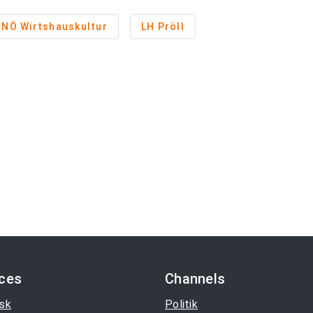
NÖ Wirtshauskultur
LH Pröll
ices
Channels
sk
Politik