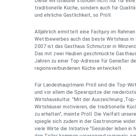
Diese Wirtshäuser stünden nicht nur für eine
traditionelle Küche, sondern auch für Qualit
und ehrliche Gastlichkeit, so Pröll.
Alljährlich ermittelt eine Fachjury im Rahme
Wettbewerbes auch das beste Wirtshaus in N
2007 ist das Gasthaus Schmutzer in Winzend
Das mit zwei Hauben geschmückte Gasthaus 
Jahren zu einer Top-Adresse für Genießer d
regionsverbundenen Küche entwickelt.
Für Landeshauptmann Pröll sind die Top-Wir
und vor allem die Speerspitze der niederöst
Wirtshauskultur. "Mit der Auszeichnung ‚Top-
Wirtshäuser motivieren, die traditionelle Kü
zu erhalten", meinte Pröll. Die Vielfalt unse
spiegle sich zudem in der Gastronomie wide
viele Wirte die Initiative "Gesünder leben in 
den Teller kommen vorwiegend regionale, sai