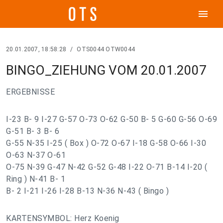
menu
20.01.2007, 18:58:28
/
OTS0044 OTW0044
BINGO_ZIEHUNG VOM 20.01.2007
ERGEBNISSE
I-23 B- 9 I-27 G-57 O-73 O-62 G-50 B- 5 G-60 G-56 O-69
G-51 B- 3 B- 6
G-55 N-35 I-25 ( Box ) O-72 O-67 I-18 G-58 O-66 I-30
O-63 N-37 O-61
O-75 N-39 G-47 N-42 G-52 G-48 I-22 O-71 B-14 I-20 (
Ring ) N-41 B- 1
B- 2 I-21 I-26 I-28 B-13 N-36 N-43 ( Bingo )
KARTENSYMBOL: Herz Koenig