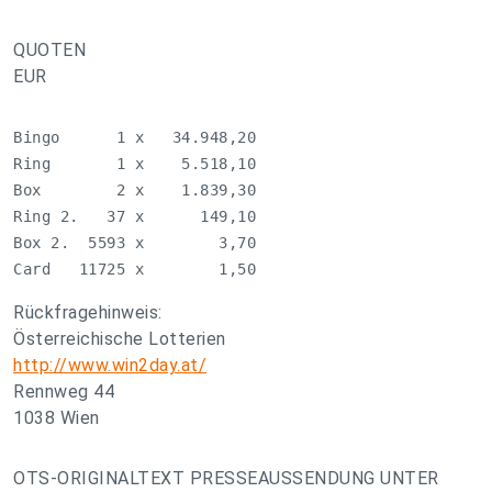
QUOTEN
EUR
Bingo      1 x   34.948,20

Ring       1 x    5.518,10

Box        2 x    1.839,30

Ring 2.   37 x      149,10

Box 2.  5593 x        3,70

Card   11725 x        1,50
Rückfragehinweis:
Österreichische Lotterien
http://www.win2day.at/
Rennweg 44
1038 Wien
OTS-ORIGINALTEXT PRESSEAUSSENDUNG UNTER