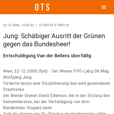
menu
22.12.2006, 14:42:52
/
OTS0129 OTW0129
Jung: Schäbiger Ausritt der Grünen
gegen das Bundesheer!
Entschuldigung Van der Bellens überfällig
Wien, 22-12-2006 (fpd) - Der Wiener FPÖ-Labg GR Mag.
Wolfgang Jung
forderte heute eine Disziplinierung des wild gewordenen
Stadtrates
der Wiener Grünen David Ellenson, der in der Sitzung des
Gemeinderates, bei der Verteidigung von Anti-
Bundesheer Slogans beim
Zelt der Grünen am 26. Oktober am Heldenplatz völlig